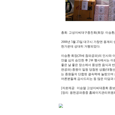
총회: 고성이씨대구종친회(회장: 이승환, 29세
2008년 5월 25일 대구시 가창면 용계
한가운데 성대히 거행되었다.
이승환 회장(29세 참파공파)의 인사와 이
안을 심의 승인한 후 2부 행사에서는 
좋은 날 좋은 장소에서 풍성한 음식과 
판공파) 종원이 일등 당첨된 상품(대형
는 종원들의 단합된 결속력에 놀랐으며 
어른분들께 감사드리는 등 많은 미담과 
[자료제공: 이승열 고성이씨대종회 종보
[정리: 용헌공파종중 홈페이지관리위원