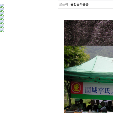
글쓴이
:
용헌공파종중