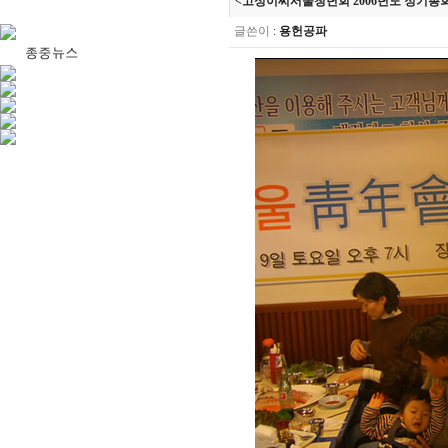
<고성이씨서울청년회 2006년도 정기총회 2
글쓴이
:
용헌공파