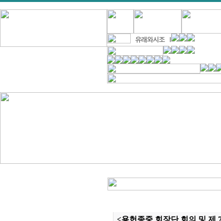
<용헌종중 회장단 회의 및 제 7회