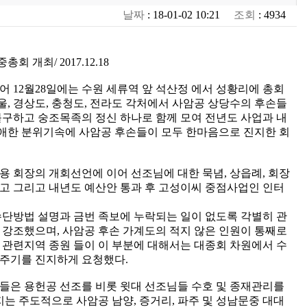
날짜
: 18-01-02 10:21
조회
: 4934
회 개최/ 2017.12.18
이어 12월28일에는 수원 세류역 앞 석산정 에서 성황리에 총회
서울, 경상도, 충청도, 전라도 각처에서 사암공 상당수의 후손들
불구하고 숭조목족의 정신 하나로 함께 모여 전년도 사업과 내
애한 분위기속에 사암공 후손들이 모두 한마음으로 진지한 회
용 회장의 개회선언에 이어 선조님에 대한 묵념, 상읍례, 회장
고 그리고 내년도 예산안 통과 후 고성이씨 중점사업인 인터
수단방법 설명과 금번 족보에 누락되는 일이 없도록 각별히 관
 강조했으며, 사암공 후손 가계도의 적지 않은 인원이 통째로
어 관련지역 종원 들이 이 부분에 대해서는 대종회 차원에서 수
해주기를 진지하게 요청했다.
들은 용헌공 선조를 비롯 윗대 선조님들 수호 및 종재관리를
 주도적으로 사암공 남양, 증거리, 파주 및 성남문중 대대