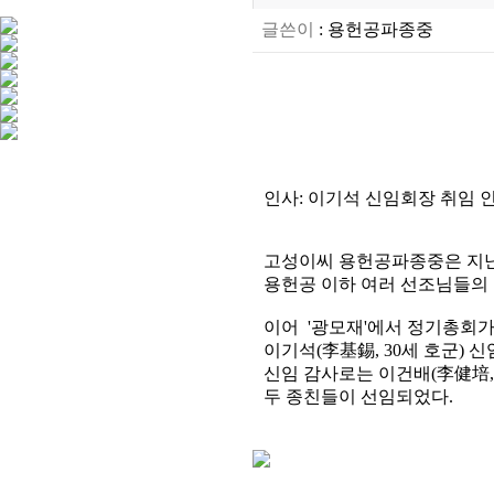
글쓴이
:
용헌공파종중
인사: 이기석 신임회장 취임 인사말,
고성이씨 용헌공파종중은 지난 2
용헌공 이하 여러 선조님들의 
이어 '광모재'에서 정기총회가
이기석(李基錫, 30세 호군) 
신임 감사로는 이건배(李健培, 2
두 종친들이 선임되었다.