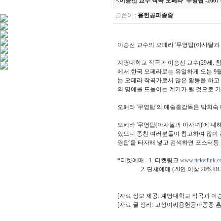
<이승선 교수 작곡 오페라 '무영탑'-2007
글쓴이
:
용헌공파종중
이승선 교수의 오페라 '무영탑(아사달과 
계명대학교 작곡과 이승선 교수(29세, 
에서 한국 오페라로는 유일하게 오는 9월
는 오페라 작곡가로서 많은 활동을 하고
의 명예를 드높이는 계기가 될 것으로 기
오페라 '무영탑'의 예술총감독은 박희숙
오페라 '무영탑(아사달과 아사녀)'에 대
있으니 종친 여러분들이 참고하여 많이 관
영탑'을 타자해 넣고 검색하면 포스터등 
*티켓예매 - 1. 티켓링크
www.ticketlink.c
2. 단체예매 (20인 이상 20% DC) (053)
[자료 정보 제공: 계명대학교 작곡과 이
[자료 글 정리: 고성이씨용헌공파종중 홈페