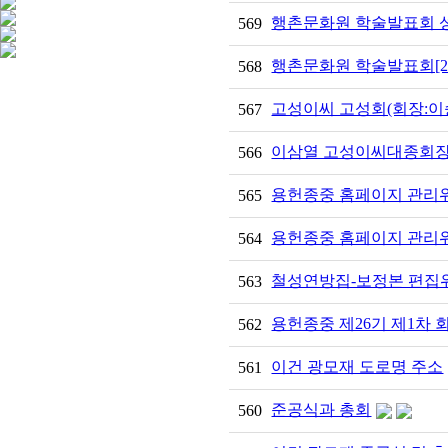
행촌문화원 학술발표회 
569
행촌문화원 학술발표회[20
568
고성이씨 고성회(회장:이
567
이삼열 고성이씨대종회장 
566
용헌종중 홈페이지 관리위원회
565
용헌종중 홈페이지 관리위원회
564
철성연방집-보정본 편집위원회
563
용헌종중 제26기 제1차
562
이건 광모재 도로명 주소
561
준공식과 총회
560