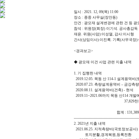
일시 : 2021. 12, 09(목) 11:00
장소 : 종중 사무실(장안동)
안건 : 광모재 설계변경에 관한 건 등 광
참석 : 위원장(회장) 이기석. 공사총감독 
재윤. 위원(사암):이성열, 감사:이시형
간사(상임이사):이진록. 기록(사무국장)
<경과보고>
◆ 광모재 이건 사업 관련 지출 내역
1. 기 집행한 내역
2019.12.05. 목동 산 114-1 설계용역비
2020.07.23. 측량설계용역비 – 금
2020.08.11. 설계용역비(건축) - 
2019.11~2021.06까지 목동 산114 개
37,829천
합계 : 131,389
----------------------------------------------------
2. 2021년 지출 내역
2021.06.25. 지적측량비(국토정보공사)
토지분활,경계복원,등록전환 2