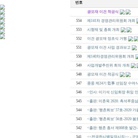
번호
광모재 이건 착공식
554
제141차 경영관리위원회 개최
553
시향제 및 총회 개최
552
이건 광모재 정초식 거행
551
광모재 이건 사업 경과보고
550
제140차경영관리위원회 개최
549
사업개발추진위 회의 개최
548
광모재 이건 착공식
547
종중 제24기 監事 선임장 수여
546
<인사: 이기석 신임회장 취임 인사말,
545
<출판: 이춘욱 2020. 촉석루중
544
<출판: '행촌회보' 57호-2020 
543
<출판: '행촌회보' 56호-2020 
542
<출판: 행촌 총서 제008호 발
541
<<전국한시백일장시집>> - 