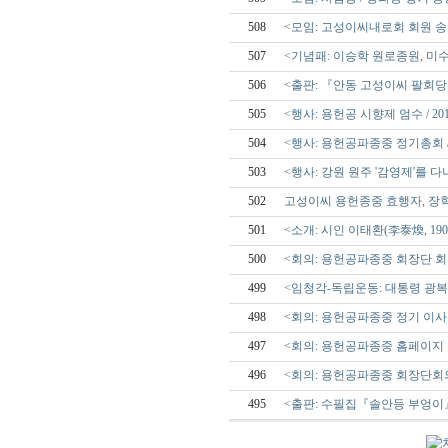
508
<모임: 고성이씨내로회 회원 송
507
<기념패: 이승학 원로종원, 미수
506
<출판: 『안동 고성이씨 팔회당
505
<행사: 용헌공 시향제 엄수 / 2017
504
<행사: 용헌공파종중 정기총회 / 20
503
<행사: 강원 원주 '감영제'를 
502
고성이씨 용헌종중 효행자, 장
501
<소개: 시인 이태환(李泰煥, 190
500
<회의: 용헌공파종중 회장단 회의 / 2
499
<임청각-독립운동: 대통령 광
498
<회의: 용헌공파종중 정기 이사회 / 2
497
<회의: 용헌공파종중 홈페이지 관
496
<회의: 용헌공파종중 회장단회의 / 2
495
<출판: 수필집『솔안등 부엉이