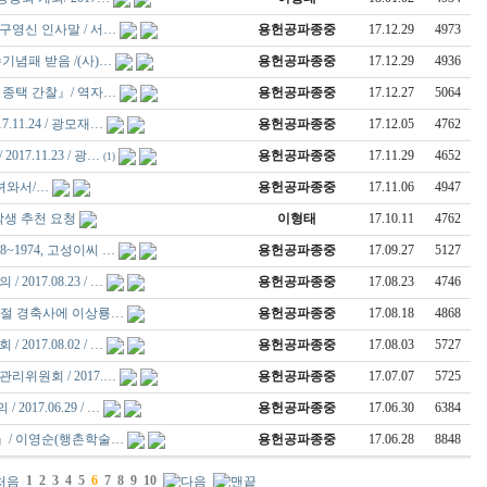
구영신 인사말 / 서…
용헌공파종중
17.12.29
4973
기념패 받음 /(사)…
용헌공파종중
17.12.29
4936
 종택 간찰』/ 역자…
용헌공파종중
17.12.27
5064
.11.24 / 광모재…
용헌공파종중
17.12.05
4762
17.11.23 / 광…
용헌공파종중
17.11.29
4652
(1)
다녀와서/…
용헌공파종중
17.11.06
4947
학생 추천 요청
이형태
17.10.11
4762
8~1974, 고성이씨 …
용헌공파종중
17.09.27
5127
017.08.23 / …
용헌공파종중
17.08.23
4746
복절 경축사에 이상룡…
용헌공파종중
17.08.18
4868
017.08.02 / …
용헌공파종중
17.08.03
5727
리위원회 / 2017.…
용헌공파종중
17.07.07
5725
017.06.29 / …
용헌공파종중
17.06.30
6384
』/ 이영순(행촌학술…
용헌공파종중
17.06.28
8848
1
2
3
4
5
6
7
8
9
10