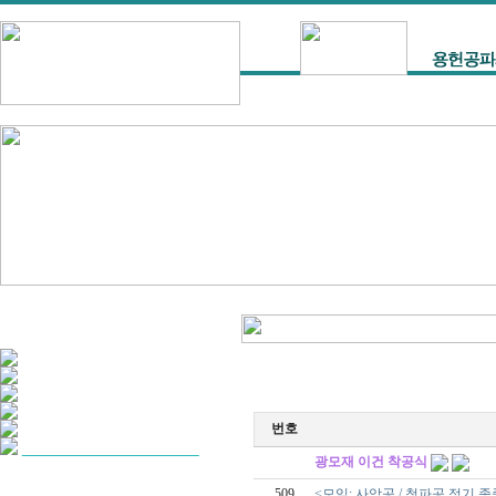
번호
광모재 이건 착공식
509
<모임: 사암공 / 청파공 정기 종