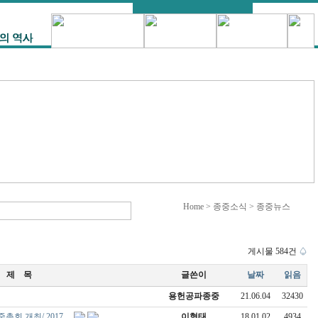
Home > 종중소식 > 종중뉴스
게시물 584건
♤
제 목
글쓴이
날짜
읽음
용헌공파종중
21.06.04
32430
중총회 개최/ 2017…
이형태
18.01.02
4934